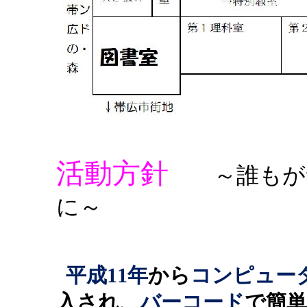
活動方針
～誰もが気
に～
平成11年
から
コンピュー
入され、
バーコード
で簡