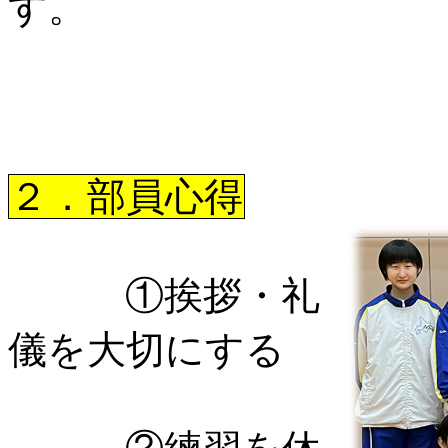
す。
２．部員心得
①挨拶・礼
儀を大切にする