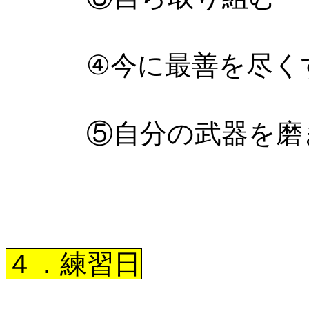
④
今に最善を尽く
⑤自分の武器を磨
４．練習日