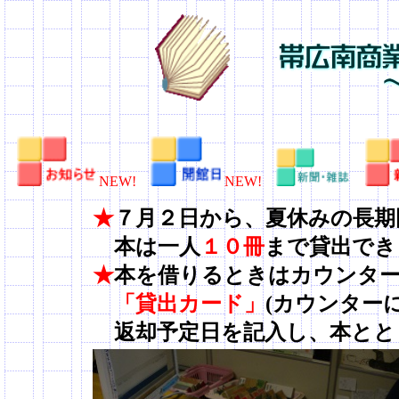
NEW!
NEW!
★
７月２日から、夏休みの長期
本は一人
１０冊
まで貸出でき
★
本を借りるときはカウンタ
「貸出カード」
(カウンター
返却予定日を記入し、本とともに