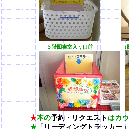
↓３階図書室入り口前 ↓図書室
★
本の
予約・リクエスト
はカ
★
「リーディングトラッカー