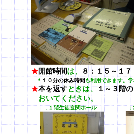
★
開館時間
は、
８：１５～１７
＊
１０分の休み時間
も利用できます。学
★
本を返す
ときは、
１～３階の
おいて
ください。
↓１階生徒玄関ホール 