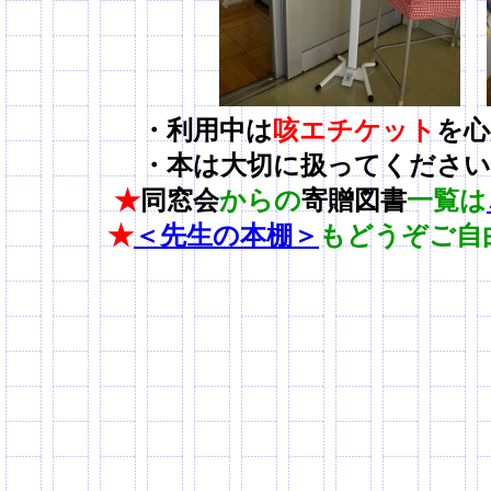
・利用中は
咳エチケット
を心
・本は大切に扱ってください
★
同窓会
からの
寄贈図書
一覧は
★
＜先生の本棚＞
もどうぞご自